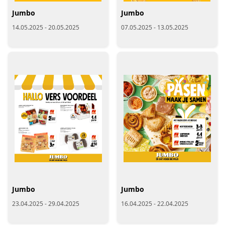
Jumbo
Jumbo
14.05.2025 - 20.05.2025
07.05.2025 - 13.05.2025
Jumbo
Jumbo
23.04.2025 - 29.04.2025
16.04.2025 - 22.04.2025