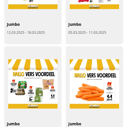
Jumbo
Jumbo
12.03.2025 - 18.03.2025
05.03.2025 - 11.03.2025
Jumbo
Jumbo